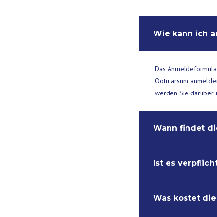
Wie kann ich 
Das Anmeldeformular 
Ootmarsum anmelden..
werden Sie darüber i
Wann findet di
Ist es verpflic
Kunst in Ootmarusm f
Täglich ist von 11:00
Was kostet die
Ja, das ist eine Vora