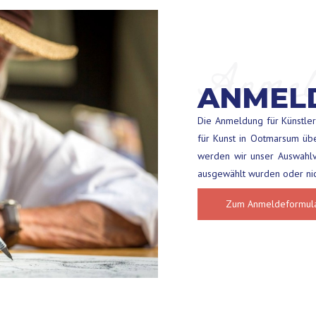
Anmel
ANMEL
Die Anmeldung für Künstler 
für Kunst in Ootmarsum ü
werden wir unser Auswahlv
ausgewählt wurden oder nic
Zum Anmeldeformul