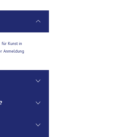
für Kunst in
rer Anmeldung
?
ende im August statt.