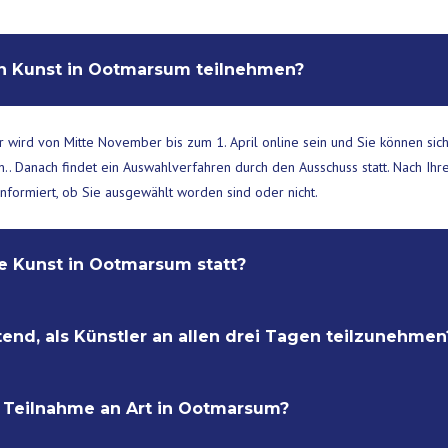
an Kunst in Ootmarsum teilnehmen?
wird von Mitte November bis zum 1. April online sein und Sie können sich 
 Danach findet ein Auswahlverfahren durch den Ausschuss statt. Nach Ih
nformiert, ob Sie ausgewählt worden sind oder nicht.
e Kunst in Ootmarsum statt?
htend, als Künstler an allen drei Tagen teilzunehmen
indet jedes Jahr von Freitag bis Sonntag am letzten vollständigen Wochen
 bis 17:00 Uhr geöffnet.
 Teilnahme an Art in Ootmarsum?
ussetzung. Es ist nicht möglich, davon abzuweichen.