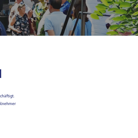
N
häftigt.
eilnehmer