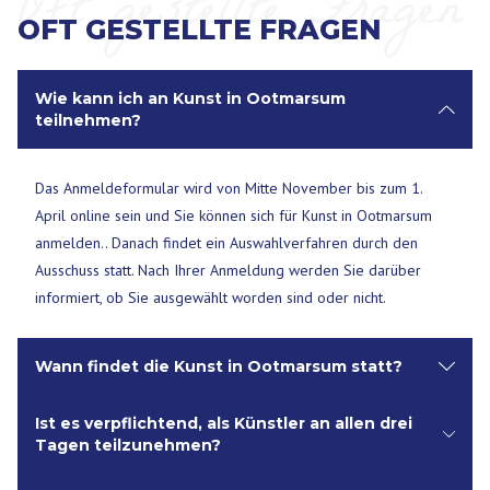
Oft gestellte Fragen
OFT GESTELLTE FRAGEN
Wie kann ich an Kunst in Ootmarsum
teilnehmen?
Das Anmeldeformular wird von Mitte November bis zum 1.
April online sein und Sie können sich für Kunst in Ootmarsum
anmelden.. Danach findet ein Auswahlverfahren durch den
Ausschuss statt. Nach Ihrer Anmeldung werden Sie darüber
informiert, ob Sie ausgewählt worden sind oder nicht.
Wann findet die Kunst in Ootmarsum statt?
Ist es verpflichtend, als Künstler an allen drei
Kunst in Ootmarusm findet jedes Jahr von Freitag bis Sonntag
Tagen teilzunehmen?
am letzten vollständigen Wochenende im August statt. Täglich
ist von 11:00 bis 17:00 Uhr geöffnet.