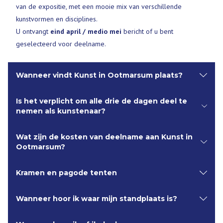
van de expositie, met een mooie mix van verschillende
kunstvormen en disciplines.
U ontvangt
eind april / medio mei
bericht of u bent
geselecteerd voor deelname.
Wanneer vindt Kunst in Ootmarsum plaats?
Is het verplicht om alle drie de dagen deel te
Kunst in Ootmarsum vindt altijd plaats op vrijdag, zaterdag en
nemen als kunstenaar?
zondag van het laatste volle weekend in Augustus. De
openingstijden zijn van 11:00 uur tot 17:00 uur.
Wat zijn de kosten van deelname aan Kunst in
Ja, deelname gedurende alle drie de dagen is een vereiste.
Ootmarsum?
Kunst in Ootmarsum is een meerdaags evenement waarbij
bezoekers verwachten dat alle deelnemende kunstenaars
Kramen en pagode tenten
De kosten voor deelname staan vermeld op het
gedurende het hele weekend aanwezig zijn. Dit draagt bij aan
inschrijfformulier. Uiterlijk 1 maand na ontvangst van
de kwaliteit en continuïteit van de manifestatie en biedt
Wanneer hoor ik waar mijn standplaats is?
bevestiging van deelname dient het bedrag te worden
Kramen:
bezoekers de gelegenheid om in gesprek te gaan met de
overgemaakt op bankrekeningnummer: NL73 RABO 0305 9846
De kramen hebben een lengte van circa 4 meter en een diepte
kunstenaars en hun werk te bekijken.